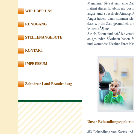
Manchmal lÃ¤sst sich eine Zah
Patient dieses Erlebnis als posi
WIR ÜBER UNS
angst- und stressfreie Atmosph
Angst haben, dann kommen sie g
dass wir die Zahngesundheit un
RUNDGANG
lenken kÃ¶nnen.
Sie als Eltern sind dafÃ¼r veran
STELLENANGEBOTE
an gesunden ZÃ¤hnen haben. Wir
und womit die ZÃ¤hne Ihres Kin
KONTAKT
IMPRESSUM
Zahnärzte Land Brandenburg
Unser Behandlungsspektru
â€¢ Behandlung von Karies und