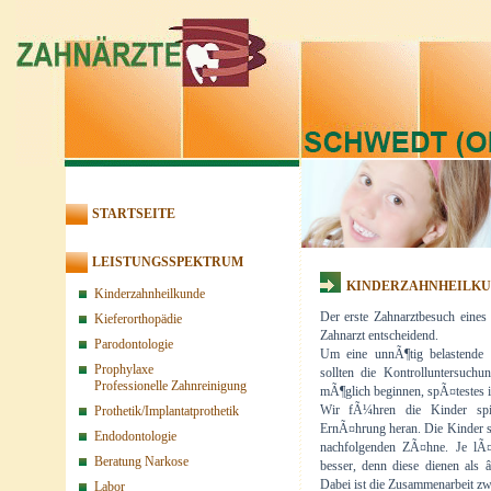
STARTSEITE
LEISTUNGSSPEKTRUM
KINDERZAHNHEILK
Kinderzahnheilkunde
Der erste Zahnarztbesuch eines
Kieferorthopädie
Zahnarzt entscheidend.
Parodontologie
Um eine unnÃ¶tig belastende 
Prophylaxe
sollten die Kontrolluntersuc
Professionelle Zahnreinigung
mÃ¶glich beginnen, spÃ¤testes i
Prothetik/Implantatprothetik
Wir fÃ¼hren die Kinder spie
ErnÃ¤hrung heran. Die Kinder s
Endodontologie
nachfolgenden ZÃ¤hne. Je lÃ¤
Beratung Narkose
besser, denn diese dienen als 
Dabei ist die Zusammenarbeit zw
Labor