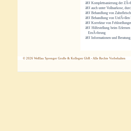
â€¢ Komplettsanierung der ZÃ¤
â€¢ auch unter Vollnarkose, dur
â€¢ Behandlung von Zahnfleisc
â€¢ Behandlung von UnfÃ¤llen 
â€¢ Korrektur von Fehlstellunge
â€¢ Hilfestellung beim Erlernen
ErnÃ¤hrung
â€¢ Informationen und Beratung
© 2026 Weßlau Sprenger Große & Kollegen GbR - Alle Rechte Vorbehalten